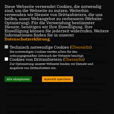
Der Antrag im Wortlaut:
Diese Webseite verwendet Cookies, die notwendig
sind, um die Webseite zu nutzen. Weiterhin
verwenden wir Dienste von Drittanbietern, die uns
"Sehr geehrter Herr Oberbürgermeister,
helfen, unser Webangebot zu verbessern (Website-
Optmierung). Für die Verwendung bestimmter
Dienste, benötigen wir Ihre Einwilligung. Ihre
mit dem Antrag einen Masterplan für eine smart city auch
Einwilligung können Sie jederzeit widerrufen. Weitere
operativ am 29.03.2017 über die Einrichtung einer
Informationen finden Sie in unserer
Datenschutzerklärung
.
Geschäftsstelle „Digitale Agenda“ umzusetzen, ist die Stadt
auf dem richtigen Weg. Wir sind der Meinung, dass bereits
Technisch notwendige Cookies (
Übersicht
)
die Steuerung, der in der Beschlussvorlage GD 125/17
Die notwendigen Cookies werden allein für den
genannten Projekte und Aktivitäten, eine stärkere
ordnungsgemäßen Gebrauch der Webseite benötigt.
Cookies von Drittanbietern (
Übersicht
)
Begleitung durch die Verwaltung
als auch den Gemeinderat
Zur Optimierung unserer Webseite binden wir Dienste und
erfahren sollte.
Angebote von Drittanbietern ein.
Die Beteiligung des Gemeinderats an der Schaffung
Alle akzeptieren
Auswahl speichern
digitaler Infrastruktur sollte über die bisherige Information
im Rahmen einer vierteljährlich tagenden Arbeitsgruppe
hinaus aufgewertet werden.
Wir beantragen daher
eine monatlich tagende Lenkungsgruppe SMART CITY