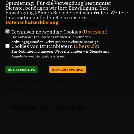
Optmierung). Für die Verwendung bestimmter
Hier kommen Sie zum Antrag.
Dienste, benötigen wir Ihre Einwilligung. Ihre
Einwilligung können Sie jederzeit widerrufen. Weitere
Informationen finden Sie in unserer
Datenschutzerklärung
.
Hier kommen Sie zur Antwort von
Oberbürgermeister Czisch.
Technisch notwendige Cookies (
Übersicht
)
Die notwendigen Cookies werden allein für den
ordnungsgemäßen Gebrauch der Webseite benötigt.
Cookies von Drittanbietern (
Übersicht
)
Zur Optimierung unserer Webseite binden wir Dienste und
Angebote von Drittanbietern ein.
Alle akzeptieren
Auswahl speichern
03.06.2016, 11:01 Uhr
Anträge
SPORTHALLEN
SANIERUNG