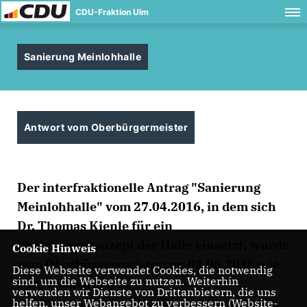
CDU-Fraktion Ulm
Sanierung Meinlohhalle
Antwort vom Oberbürgermeister
Der interfraktionelle Antrag "Sanierung
Meinlohhalle" vom 27.04.2016, in dem sich
Dr. Thomas Kienle für ein
Sanierungskonzept der Halle einsetzt, wurde
Cookie Hinweis
vom Oberbürgermeister am 03.06.2016 wie
Diese Webseite verwendet Cookies, die notwendig
sind, um die Webseite zu nutzen. Weiterhin
folgt beantwortet:
verwenden wir Dienste von Drittanbietern, die uns
helfen, unser Webangebot zu verbessern (Website-