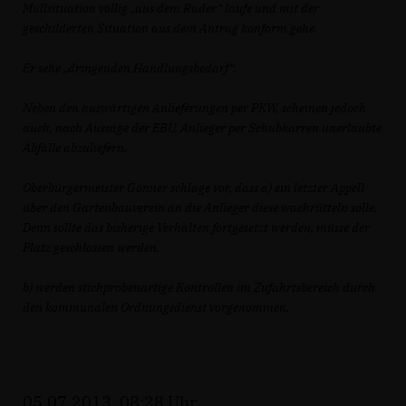
Müllsituation völlig „aus dem Ruder“ laufe und mit der
geschilderten Situation aus dem Antrag konform gehe.
Er sehe „dringenden Handlungsbedarf“.
Neben den auswärtigen Anlieferungen per PKW, scheinen jedoch
auch, nach Aussage der EBU, Anlieger per Schubkarren unerlaubte
Abfälle abzuliefern.
Oberbürgermeister Gönner schlage vor, dass a) ein letzter Appell
über den Gartenbauverein an die Anlieger diese wachrütteln solle.
Denn sollte das bisherige Verhalten fortgesetzt werden, müsse der
Platz geschlossen werden.
b) werden stichprobenartige Kontrollen im Zufahrtsbereich durch
den kommunalen Ordnungsdienst vorgenommen.
05.07.2013, 08:28 Uhr