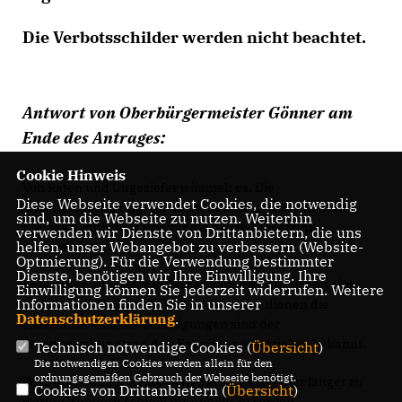
Die Verbotsschilder werden nicht beachtet.
Antwort von Oberbürgermeister Gönner am
Ende des Antrages:
Cookie Hinweis
Von Raten und Ungeziefer wimmelt es. Die
Diese Webseite verwendet Cookies, die notwendig
Geruchsbelästigung, vor allem nach Regenfällen, ist für
sind, um die Webseite zu nutzen. Weiterhin
Kleingartenpächter und für die ganze Umgebung
verwenden wir Dienste von Drittanbietern, die uns
helfen, unser Webangebot zu verbessern (Website-
unerträglich.
Optmierung). Für die Verwendung bestimmter
Dienste, benötigen wir Ihre Einwilligung. Ihre
Es wundert uns, dass es bisher keinerlei Anzeichen gibt,
Einwilligung können Sie jederzeit widerrufen. Weitere
Informationen finden Sie in unserer
dem wilden Treiben Einhalt zu gebieten, dienen die
Datenschutzerklärung
.
Missstände und die Belästigungen sind der
Stadtverwaltung und den Entsorgungsbetrieben bekannt.
Technisch notwendige Cookies (
Übersicht
)
Die notwendigen Cookies werden allein für den
ordnungsgemäßen Gebrauch der Webseite benötigt.
Wir stellen daher heute den Antrag, nicht mehr länger zu
Cookies von Drittanbietern (
Übersicht
)
warten, sondern schnell für Abhilfe zu sorgen.