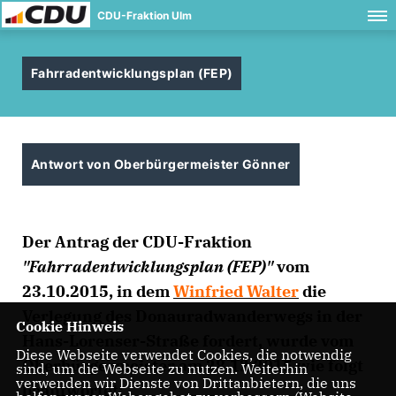
CDU-Fraktion Ulm
Fahrradentwicklungsplan (FEP)
Antwort von Oberbürgermeister Gönner
Der Antrag der CDU-Fraktion
"Fahrradentwicklungsplan (FEP)"
vom
23.10.2015, in dem
Winfried Walter
die
Verlegung des Donauradwanderwegs in der
Cookie Hinweis
Hans-Lorenser-Straße fordert, wurde vom
Diese Webseite verwendet Cookies, die notwendig
Oberbürgermeister am 28.12.2015 wie folgt
sind, um die Webseite zu nutzen. Weiterhin
verwenden wir Dienste von Drittanbietern, die uns
beantwortet: