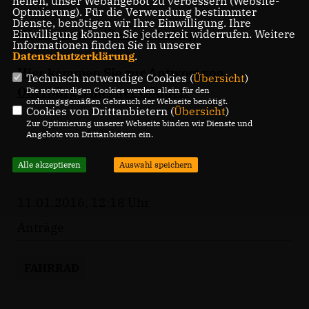
helfen, unser Webangebot zu verbessern (Website-
Optmierung). Für die Verwendung bestimmter
Dienste, benötigen wir Ihre Einwilligung. Ihre
Hier kommen Sie zum Antrag.
Einwilligung können Sie jederzeit widerrufen. Weitere
Informationen finden Sie in unserer
Datenschutzerklärung
.
Hier kommen Sie zur Antwort von
Technisch notwendige Cookies (
Übersicht
)
Oberbürgermeister Gönner.
Die notwendigen Cookies werden allein für den
ordnungsgemäßen Gebrauch der Webseite benötigt.
Cookies von Drittanbietern (
Übersicht
)
Zur Optimierung unserer Webseite binden wir Dienste und
Angebote von Drittanbietern ein.
Alle akzeptieren
Auswahl speichern
11.01.2016, 12:18 Uhr
Anträge
FAHRRAD