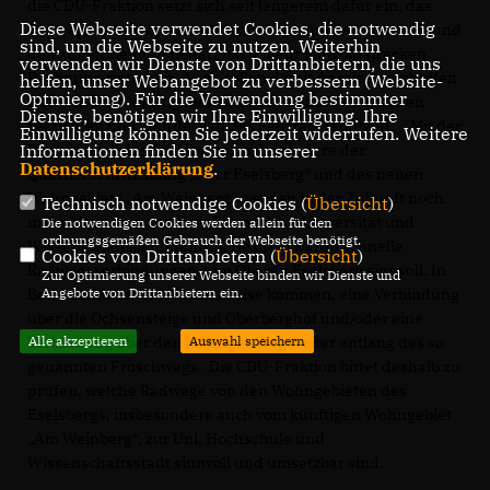
die CDU-Fraktion setzt sich seit längerem dafür ein, das
Diese Webseite verwendet Cookies, die notwendig
Radwegenetz insgesamt auszubauen, um dem Wunsch und
sind, um die Webseite zu nutzen. Weiterhin
den zunehmenden Bedarf nach mehr Fahrradstrecken
verwenden wir Dienste von Drittanbietern, die uns
Rechnung zu tragen. Auch sollen damit Anreize geschaffen
helfen, unser Webangebot zu verbessern (Website-
Optmierung). Für die Verwendung bestimmter
werden, dass künftig mehr Menschen aufs Autofahren
Dienste, benötigen wir Ihre Einwilligung. Ihre
verzichten und stattdessen das Fahrrad benutzen. Mit der
Einwilligung können Sie jederzeit widerrufen. Weitere
Entwicklung des Eselsbergs, insbesondere der
Informationen finden Sie in unserer
Datenschutzerklärung
.
Quartiersentwicklung „alter Eselsberg“ und des neuen
Wohngebiets „Am Weinberg“ werden in der Zukunft noch
Technisch notwendige Cookies (
Übersicht
)
mehr Menschen mit dem Fahrrad zur Universität und
Die notwendigen Cookies werden allein für den
ordnungsgemäßen Gebrauch der Webseite benötigt.
Wissenschaftsstadt fahren. Deshalb wären schnelle
Cookies von Drittanbietern (
Übersicht
)
Radwegeverbindungen zum Oberen Eselsberg sinnvoll. In
Zur Optimierung unserer Webseite binden wir Dienste und
Betracht könnten beispielsweise kommen, eine Verbindung
Angebote von Drittanbietern ein.
über die Ochsensteige und Oberberghof und/oder eine
Verbindung über den Mähriger Weg weiter entlang des so
Alle akzeptieren
Auswahl speichern
genannten Froschwegs. Die CDU-Fraktion bittet deshalb zu
prüfen, welche Radwege von den Wohngebieten des
Eselsbergs, insbesondere auch vom künftigen Wohngebiet
Am Weinberg“, zur Uni, Hochschule und
Wissenschaftsstadt sinnvoll und umsetzbar sind.