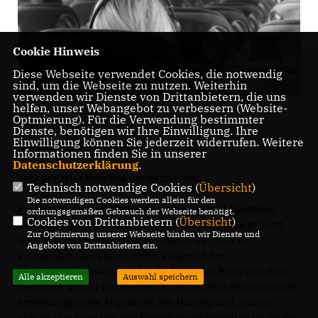
Cookie Hinweis
Diese Webseite verwendet Cookies, die notwendig
sind, um die Webseite zu nutzen. Weiterhin
verwenden wir Dienste von Drittanbietern, die uns
helfen, unser Webangebot zu verbessern (Website-
Optmierung). Für die Verwendung bestimmter
Dienste, benötigen wir Ihre Einwilligung. Ihre
Einwilligung können Sie jederzeit widerrufen. Weitere
Der Antrag im Wortlaut:
Informationen finden Sie in unserer
Datenschutzerklärung
.
Sehr geehrter Herr Oberbürgermeister,
Technisch notwendige Cookies (
Übersicht
)
Die notwendigen Cookies werden allein für den
Fernbusse sind ein umweltfreundliches und günstiges
ordnungsgemäßen Gebrauch der Webseite benötigt.
Cookies von Drittanbietern (
Übersicht
)
Verkehrsmittel, das inzwischen von vielen gerne genutzt
Zur Optimierung unserer Webseite binden wir Dienste und
wird. Wie der Südwest Presse vom 07.11. 2019 zu
Angebote von Drittanbietern ein.
entnehmen war, plant FlixBus aufgrund der
Mehrwertsteuersenkung für die Deutsche Bahn und dem
Alle akzeptieren
Auswahl speichern
hierdurch größer werdenden Druck auf dem Fernbusmarkt
Streichungen des Angebotes. Ein Hauptgrund, warum