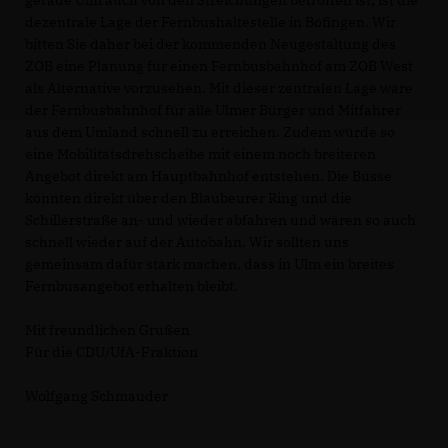
gerade Ulm auch von den Streichungen betroffen ist, ist die
dezentrale Lage der Fernbushaltestelle in Böfingen. Wir
bitten Sie daher bei der kommenden Neugestaltung des
ZOB eine Planung für einen Fernbusbahnhof am ZOB West
als Alternative vorzusehen. Mit dieser zentralen Lage wäre
der Fernbusbahnhof für alle Ulmer Bürger und Mitfahrer
aus dem Umland schnell zu erreichen. Zudem würde so
eine Mobilitätsdrehscheibe mit einem noch breiteren
Angebot direkt am Hauptbahnhof entstehen. Die Busse
könnten direkt über den Blaubeurer Ring und die
Schillerstraße an- und wieder abfahren und wären so auch
schnell wieder auf der Autobahn. Wir sollten uns
gemeinsam dafür stark machen, dass in Ulm ein breites
Fernbusangebot erhalten bleibt.
Mit freundlichen Grüßen
Für die CDU/UfA-Fraktion
Wolfgang Schmauder