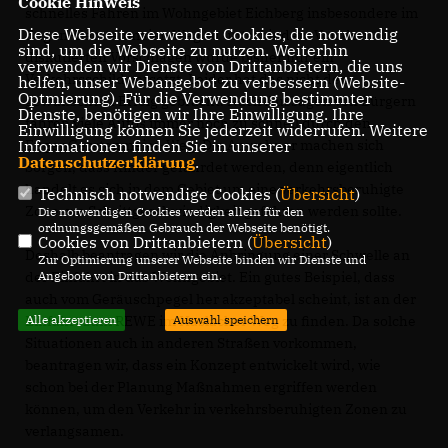
Cookie Hinweis
schnelles Fahren im Wohngebiet Eichberg insbesondere im
Diese Webseite verwendet Cookies, die notwendig
Eugen-Gerstenmaier-Weg zu unterbinden. Von den
sind, um die Webseite zu nutzen. Weiterhin
diskutierten Vorschlägen wurde bisher nur ein
verwenden wir Dienste von Drittanbietern, die uns
Verkehrsschild versetzt. Leider hat das nicht den
helfen, unser Webangebot zu verbessern (Website-
Optmierung). Für die Verwendung bestimmter
gewünschten Erfolg gebracht. Nach Aussagen von Bürgern
Dienste, benötigen wir Ihre Einwilligung. Ihre
fahren viele Autos immer noch zu schnell durch den
Einwilligung können Sie jederzeit widerrufen. Weitere
Informationen finden Sie in unserer
EugenGerstenmeier-Weg. Die Anwohner machen sich
Datenschutzerklärung
.
Sorgen, dass Kinder gefährdet werden, denn eigentlich
handelt es sich in dem Gebiet um eine verkehrsberuhigte
Technisch notwendige Cookies (
Übersicht
)
Zone, wo Schrittgeschwindigkeit gefahren werden sollte.
Die notwendigen Cookies werden allein für den
ordnungsgemäßen Gebrauch der Webseite benötigt.
Cookies von Drittanbietern (
Übersicht
)
Deshalb beantragen wir die Anbringung einer Schwelle an
Zur Optimierung unserer Webseite binden wir Dienste und
Angebote von Drittanbietern ein.
der Einfahrt in das Wohngebiet. Ein gutes Beispiel, dass
auch vom Geräuschpegel her akzeptabel scheint, ist an der
Alle akzeptieren
Auswahl speichern
Einfahrt zum REWE im Haslacher Weg zu finden. Da solche
Situationen auch in anderen Straßen vorkommen,
beantragen wir, dass ein Konzept entwickelt wird, wie
schon bei der Planung Maßnahmen ergriffen werden
können, um den Verkehr in verkehrsberuhigten Zonen zu
verlangsamen.