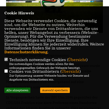
Cookie Hinweis
Diese Webseite verwendet Cookies, die notwendig
sind, um die Webseite zu nutzen. Weiterhin
verwenden wir Dienste von Drittanbietern, die uns
helfen, unser Webangebot zu verbessern (Website-
Optmierung). Für die Verwendung bestimmter
Dienste, benötigen wir Ihre Einwilligung. Ihre
Einwilligung können Sie jederzeit widerrufen. Weitere
Informationen finden Sie in unserer
Der Antrag im Wortlaut:
Datenschutzerklärung
.
Sehr geehrter Herr Oberbürgermeister,
Technisch notwendige Cookies (
Übersicht
)
Die notwendigen Cookies werden allein für den
in der vergangenen Sitzung des Hauptausschusses wurde
ordnungsgemäßen Gebrauch der Webseite benötigt.
Cookies von Drittanbietern (
Übersicht
)
über den aktuellen Stand der Bauplatzsuche für eine
Zur Optimierung unserer Webseite binden wir Dienste und
mögliche Fußballarena berichtet. Verschiedene
Angebote von Drittanbietern ein.
Möglichkeiten sollen nun weitergehend auf eine
Machbarkeit hin untersucht werden.
Alle akzeptieren
Auswahl speichern
In Vorgesprächen hatte der SSV Ulm 1846 gegenüber der
CDU/UfA Fraktion eine klare Präferenz eines Standortes
entlang der A8 zum Ausdruck gebracht. Dies sei elementar,