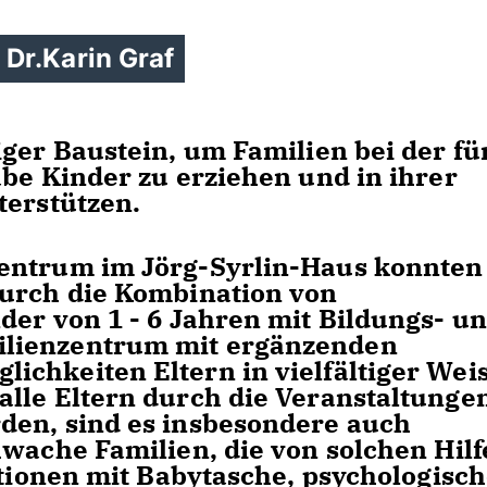
Dr.Karin Graf
ger Baustein, um Familien bei der fü
abe Kinder zu erziehen und in ihrer
terstützen.
entrum im Jörg-Syrlin-Haus konnten
durch die Kombination von
der von 1 - 6 Jahren mit Bildungs- u
lienzentrum mit ergänzenden
chkeiten Eltern in vielfältiger Wei
lle Eltern durch die Veranstaltunge
den, sind es insbesondere auch
hwache Familien, die von solchen Hil
ationen mit Babytasche, psychologisc