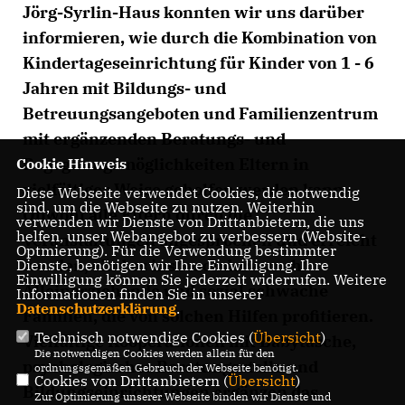
Jörg-Syrlin-Haus konnten wir uns darüber
informieren, wie durch die Kombination von
Kindertageseinrichtung für Kinder von 1 - 6
Jahren mit Bildungs- und
Betreuungsangeboten und Familienzentrum
mit ergänzenden Beratungs- und
Begegnungsmöglichkeiten Eltern in
Cookie Hinweis
vielfältiger Weise geholfen werden kann.
Diese Webseite verwendet Cookies, die notwendig
sind, um die Webseite zu nutzen. Weiterhin
Obwohl alle Eltern durch die
verwenden wir Dienste von Drittanbietern, die uns
helfen, unser Webangebot zu verbessern (Website-
Veranstaltungen angesprochen und erreicht
Optmierung). Für die Verwendung bestimmter
werden, sind es insbesondere auch
Dienste, benötigen wir Ihre Einwilligung. Ihre
Einwilligung können Sie jederzeit widerrufen. Weitere
Alleinerziehende und sozial schwache
Informationen finden Sie in unserer
Datenschutzerklärung
.
Familien, die von solchen Hilfen profitieren.
Technisch notwendige Cookies (
Übersicht
)
Vielfältige Kooperationen mit Babytasche,
Die notwendigen Cookies werden allein für den
psychologischer Beratungsstelle und
ordnungsgemäßen Gebrauch der Webseite benötigt.
Cookies von Drittanbietern (
Übersicht
)
Bildungseinrichtungen ergänzen das
Zur Optimierung unserer Webseite binden wir Dienste und