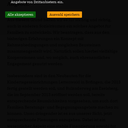
Angebote von Drittanbietern ein.
Angebot.
Alle akzeptieren
Auswahl speichern
Aus diesem Grund halten wir es für wichtig und richtig,
auch in anderen Sozialräumen ein solches Angebot für
Familien zu entwickeln. Wir beantragen, dass aus den
bisherigen Erfahrungen ein Konzept mit
Rahmenbedingungen und möglichen Bausteinen
zusammengestellt wird. Natürlich sollen hierbei vielfältige
Kooperationen und, wo möglich, auch ehrenamtliches
Engagement genutzt werden.
Insbesondere sind in den Neubauten für die
Kindertageseinrichtungen Lettenwald in Böfingen, die 2013
fertig gestellt werden soll, und Ruländerweg am Eselsberg,
die im September 2013 eröffnet werden soll, bereits
entsprechende Räumlichkeiten vorgesehen, um auch dort
Familien Beratungs- und Begegnungsangebote machen zu
können. Umso dringender ist es aus unserer Sicht, jetzt
entsprechende Planungen anzugehen. Dabei ist ein
wesentlicher Aspekt eine stabile Finanzierung sowohl für