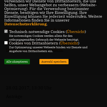
verwenden wir Dienste von Drittanbietern, die uns
Lärmschutzes am Wiblinger Ring einsetzen,
helfen, unser Webangebot zu verbessern (Website-
Optmierung). Für die Verwendung bestimmter
wurde vom Oberbürgermeister am
Dienste, benötigen wir Ihre Einwilligung. Ihre
22.02.2017 wie folgt beantwortet.
Einwilligung können Sie jederzeit widerrufen. Weitere
Informationen finden Sie in unserer
Datenschutzerklärung
.
Hier kommen Sie zum Antrag.
Technisch notwendige Cookies (
Übersicht
)
Die notwendigen Cookies werden allein für den
ordnungsgemäßen Gebrauch der Webseite benötigt.
Hier kommen Sie zur Antwort von
Cookies von Drittanbietern (
Übersicht
)
Zur Optimierung unserer Webseite binden wir Dienste und
Oberbürgermeister Czisch.
Angebote von Drittanbietern ein.
Alle akzeptieren
Auswahl speichern
28.02.2017, 13:30 Uhr
Anträge