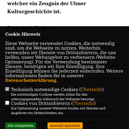
welcher ein Zeugnis der Ulmer
Kulturgeschichte ist.
Der Antrag im Wortlaut:
Cookie Hinweis
"Sehr geehrter Herr Oberbürgermeister Czisch,
Diese Webseite verwendet Cookies, die notwendig
sind, um die Webseite zu nutzen. Weiterhin
verwenden wir Dienste von Drittanbietern, die uns
die Ulmer Feuerwehr mustert gerade ein Fahrzeug aus, das
helfen, unser Webangebot zu verbessern (Website-
27 lange Jahre im Dienst der Stadt stand. Im Jahr 1989
Optmierung). Für die Verwendung bestimmter
angeschafft, handelt es sich um ein Lösch-fahrzeug Typ LF
Dienste, benötigen wir Ihre Einwilligung. Ihre
Einwilligung können Sie jederzeit widerrufen. Weitere
8, das bis zuletzt im Einsatz war. Ein weiterer Erhalt ist nach
Informationen finden Sie in unserer
all den Jahren unwirtschaftlich geworden, es wurde bereits
Datenschutzerklärung
.
ausgemustert.
Technisch notwendige Cookies (
Übersicht
)
Die notwendigen Cookies werden allein für den
Nun handelt es sich hier nicht um ein einfaches
ordnungsgemäßen Gebrauch der Webseite benötigt.
Cookies von Drittanbietern (
Übersicht
)
Löschgruppenfahrzeug, sondern es ist ein Prototyp aus
Zur Optimierung unserer Webseite binden wir Dienste und
dem Hause von Magirus, es wurde in dieser Konstruktion
Angebote von Drittanbietern ein.
insgesamt nur einmal gebaut und stellt daher eine Rarität
dar. Für den Antiquitätenmarkt ist es ungeeignet, für
Alle akzeptieren
Auswahl speichern
private Sammler ohne Wert, für den Schrott zu schade,