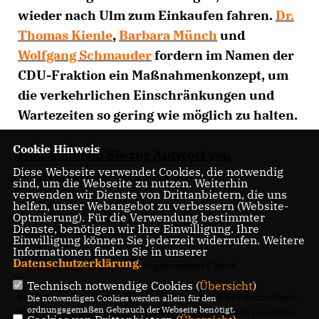
wieder nach Ulm zum Einkaufen fahren.
Dr.
Thomas Kienle
,
Barbara Münch
und
Wolfgang Schmauder
fordern im Namen der
CDU-Fraktion ein Maßnahmenkonzept, um
die verkehrlichen Einschränkungen und
Wartezeiten so gering wie möglich zu halten.
Cookie Hinweis
Hier kommen Sie zur Antwort von
Diese Webseite verwendet Cookies, die notwendig
Oberbürgermeister Czisch.
sind, um die Webseite zu nutzen. Weiterhin
verwenden wir Dienste von Drittanbietern, die uns
helfen, unser Webangebot zu verbessern (Website-
Optmierung). Für die Verwendung bestimmter
Dienste, benötigen wir Ihre Einwilligung. Ihre
Der Antrag im Wortlaut:
Einwilligung können Sie jederzeit widerrufen. Weitere
Informationen finden Sie in unserer
Datenschutzerklärung
.
"Sehr geehrter Herr Oberbürgermeister Czisch,
Technisch notwendige Cookies (
Übersicht
)
am letzten Samstag kam es leider aufgrund der derzeitigen
Die notwendigen Cookies werden allein für den
ordnungsgemäßen Gebrauch der Webseite benötigt.
Verengung an der Zinglerstraße wieder zu einem massiven