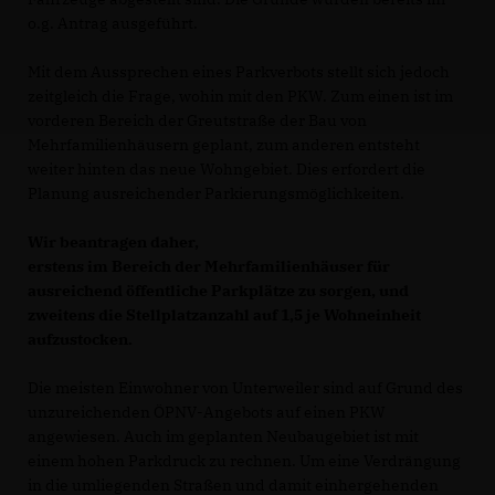
o.g. Antrag ausgeführt.
Mit dem Aussprechen eines Parkverbots stellt sich jedoch
zeitgleich die Frage, wohin mit den PKW. Zum einen ist im
vorderen Bereich der Greutstraße der Bau von
Mehrfamilienhäusern geplant, zum anderen entsteht
weiter hinten das neue Wohngebiet. Dies erfordert die
Planung ausreichender Parkierungsmöglichkeiten.
Wir beantragen daher,
erstens im Bereich der Mehrfamilienhäuser für
ausreichend öffentliche Parkplätze zu sorgen, und
zweitens die Stellplatzanzahl auf 1,5 je Wohneinheit
aufzustocken.
Die meisten Einwohner von Unterweiler sind auf Grund des
unzureichenden ÖPNV-Angebots auf einen PKW
angewiesen. Auch im geplanten Neubaugebiet ist mit
einem hohen Parkdruck zu rechnen. Um eine Verdrängung
in die umliegenden Straßen und damit einhergehenden