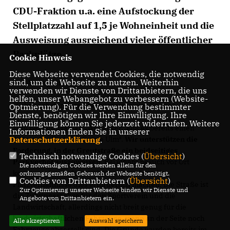
CDU-Fraktion u.a. eine Aufstockung der
Stellplatzzahl auf 1,5 je Wohneinheit und die
Ausweisung ausreichend vieler öffentlicher
Parkplätze.
Cookie Hinweis
Diese Webseite verwendet Cookies, die notwendig
sind, um die Webseite zu nutzen. Weiterhin
Der Antrag im Wortlaut:
verwenden wir Dienste von Drittanbietern, die uns
helfen, unser Webangebot zu verbessern (Website-
"Sehr geehrter Herr Oberbürgermeister Gönner,
Optmierung). Für die Verwendung bestimmter
Dienste, benötigen wir Ihre Einwilligung. Ihre
Einwilligung können Sie jederzeit widerrufen. Weitere
zum Bebauungsplan „Wolfäcker“ gibt es bereits einen
Informationen finden Sie in unserer
Antrag der Fraktion Grüne Ulm³.
Wir unterstützen die
Datenschutzerklärung
.
Forderung, in der Greutstraße ein beidseitiges
Technisch notwendige Cookies (
Übersicht
)
Parkverbot auszuweisen.
Bei einem Besuch vor Ort
Die notwendigen Cookies werden allein für den
konnten wir uns davon überzeugen, dass die
ordnungsgemäßen Gebrauch der Webseite benötigt.
Cookies von Drittanbietern (
Übersicht
)
Platzverhältnisse dies erforderlich machen. Die Straße ist
Zur Optimierung unserer Webseite binden wir Dienste und
die Zubringerachse für den Sportverein und die
Angebote von Drittanbietern ein.
Landwirtschaft, allerdings nicht breit genug für die
landwirtschaftlichen Fahrzeuge, wenn an der Seite noch
Alle akzeptieren
Auswahl speichern
Fahrzeuge abgestellt sind. Die Gründe wurden bereits im