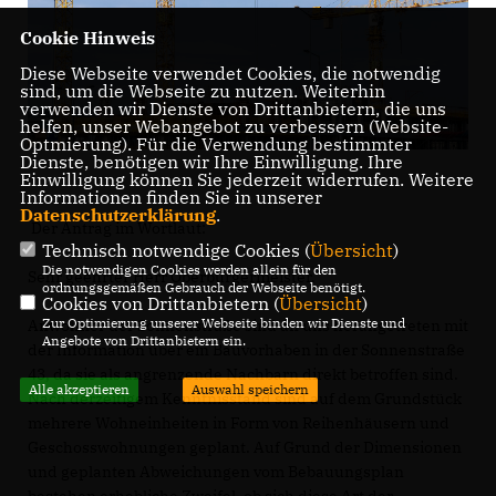
Cookie Hinweis
Diese Webseite verwendet Cookies, die notwendig
sind, um die Webseite zu nutzen. Weiterhin
verwenden wir Dienste von Drittanbietern, die uns
helfen, unser Webangebot zu verbessern (Website-
Optmierung). Für die Verwendung bestimmter
Dienste, benötigen wir Ihre Einwilligung. Ihre
Einwilligung können Sie jederzeit widerrufen. Weitere
Informationen finden Sie in unserer
Datenschutzerklärung
.
Der Antrag im Wortlaut:
Technisch notwendige Cookies (
Übersicht
)
Die notwendigen Cookies werden allein für den
Sehr geehrter Herr Oberbürgermeister,
ordnungsgemäßen Gebrauch der Webseite benötigt.
Cookies von Drittanbietern (
Übersicht
)
Zur Optimierung unserer Webseite binden wir Dienste und
Anwohner der Sonnenstraße sind an uns herangetreten mit
Angebote von Drittanbietern ein.
der Information über ein Bauvorhaben in der Sonnenstraße
43, da sie als angrenzende Nachbarn direkt betroffen sind.
Alle akzeptieren
Auswahl speichern
Nach derzeitigem Kenntnisstand sind auf dem Grundstück
mehrere Wohneinheiten in Form von Reihenhäusern und
Geschosswohnungen geplant. Auf Grund der Dimensionen
und geplanten Abweichungen vom Bebauungsplan