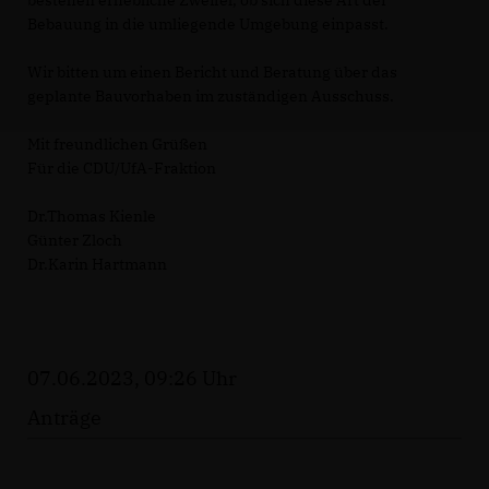
bestehen erhebliche Zweifel, ob sich diese Art der
Bebauung in die umliegende Umgebung einpasst.
Wir bitten um einen Bericht und Beratung über das
geplante Bauvorhaben im zuständigen Ausschuss.
Mit freundlichen Grüßen
Für die CDU/UfA-Fraktion
Dr.Thomas Kienle
Günter Zloch
Dr.Karin Hartmann
07.06.2023, 09:26 Uhr
Anträge